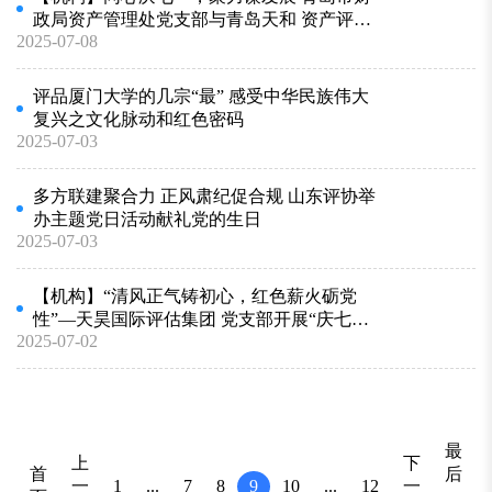
政局资产管理处党支部与青岛天和 资产评估
2025-07-08
党支部共同开展主题党日活动
评品厦门大学的几宗“最” 感受中华民族伟大
复兴之文化脉动和红色密码
2025-07-03
多方联建聚合力 正风肃纪促合规 山东评协举
办主题党日活动献礼党的生日
2025-07-03
【机构】“清风正气铸初心，红色薪火砺党
性”—天昊国际评估集团 党支部开展“庆七
2025-07-02
一”主题党日活动
最
上
下
首
后
一
一
1
...
7
8
9
10
...
12